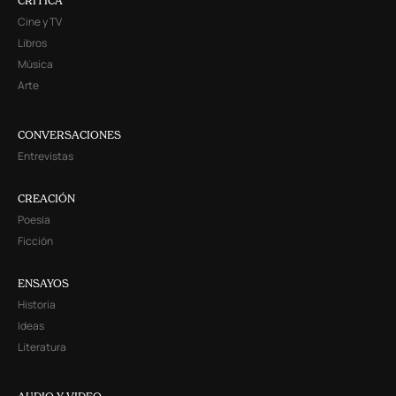
CRITICA
Cine y TV
Libros
Música
Arte
CONVERSACIONES
Entrevistas
CREACIÓN
Poesía
Ficción
ENSAYOS
Historia
Ideas
Literatura