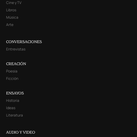
Cine y TV
Libros
Música
Arte
CONVERSACIONES
Entrevistas
CREACIÓN
Poesía
Ficción
ENSAYOS
Historia
Ideas
Literatura
AUDIO Y VIDEO