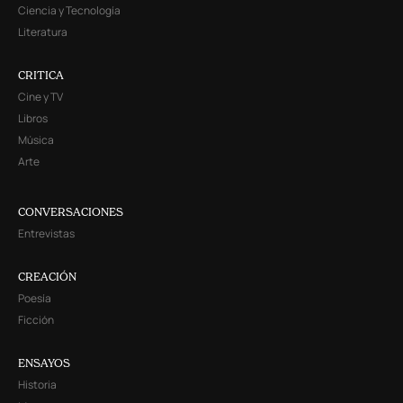
Ciencia y Tecnología
Literatura
CRITICA
Cine y TV
Libros
Música
Arte
CONVERSACIONES
Entrevistas
CREACIÓN
Poesía
Ficción
ENSAYOS
Historia