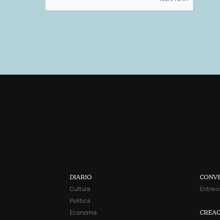
DIARIO
CONV
Cultura
Entrevi
Política
Economía
CREAC