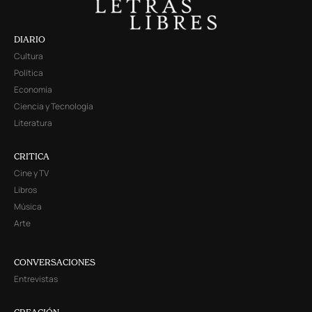
DIARIO
Cultura
Política
Economía
Ciencia y Tecnología
Literatura
CRITICA
Cine y TV
Libros
Música
Arte
CONVERSACIONES
Entrevistas