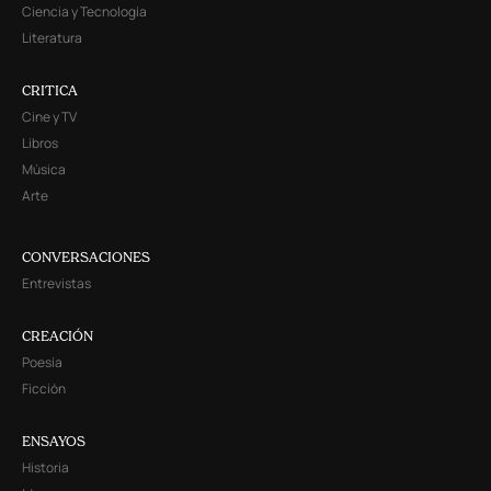
Ciencia y Tecnología
Literatura
CRITICA
Cine y TV
Libros
Música
Arte
CONVERSACIONES
Entrevistas
CREACIÓN
Poesía
Ficción
ENSAYOS
Historia