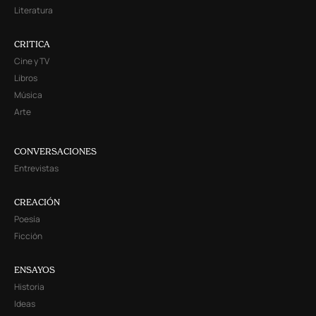
Literatura
CRITICA
Cine y TV
Libros
Música
Arte
CONVERSACIONES
Entrevistas
CREACIÓN
Poesía
Ficción
ENSAYOS
Historia
Ideas