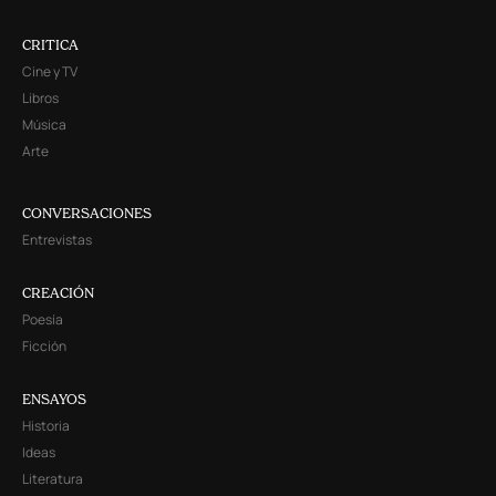
CRITICA
Cine y TV
Libros
Música
Arte
CONVERSACIONES
Entrevistas
CREACIÓN
Poesía
Ficción
ENSAYOS
Historia
Ideas
Literatura