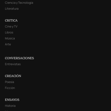
Ciencia y Tecnología
Literatura
CRITICA
Cine y TV
Libros
Música
Arte
CONVERSACIONES
Entrevistas
CREACIÓN
Poesía
Ficción
ENSAYOS
Historia