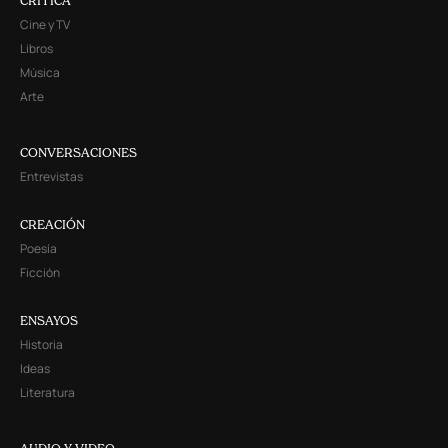
CRITICA
Cine y TV
Libros
Música
Arte
CONVERSACIONES
Entrevistas
CREACIÓN
Poesía
Ficción
ENSAYOS
Historia
Ideas
Literatura