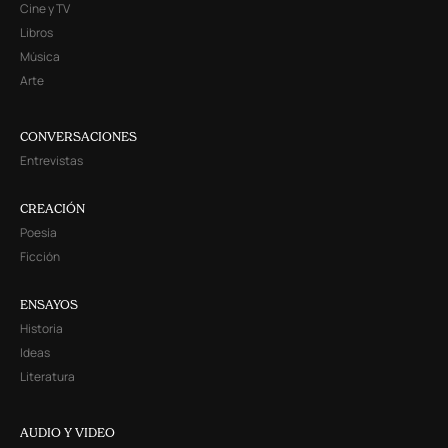
Cine y TV
Libros
Música
Arte
CONVERSACIONES
Entrevistas
CREACIÓN
Poesía
Ficción
ENSAYOS
Historia
Ideas
Literatura
AUDIO Y VIDEO