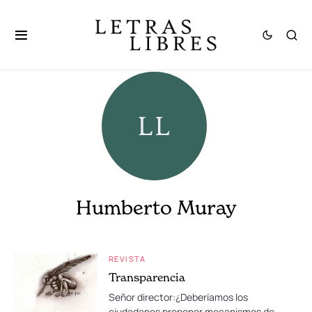
Humberto Muray
REVISTA
Transparencia
Señor director:¿Deberíamos los
ciudadanos proponer mecanismos de