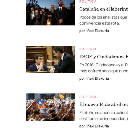
POLÍTICA
Cataluña en el laberint
Pocos de los analistas que 
convivencia está rota.
por
Iñaki Ellakuría
POLÍTICA
PSOE y Ciudadanos: El
En 2016, Ciudadanos y el P
más enfrentados que nunc
por
Iñaki Ellakuría
POLÍTICA
El nuevo 14 de abril i
El otoño se anuncia calient
será forzar al independent
por
Iñaki Ellakuría