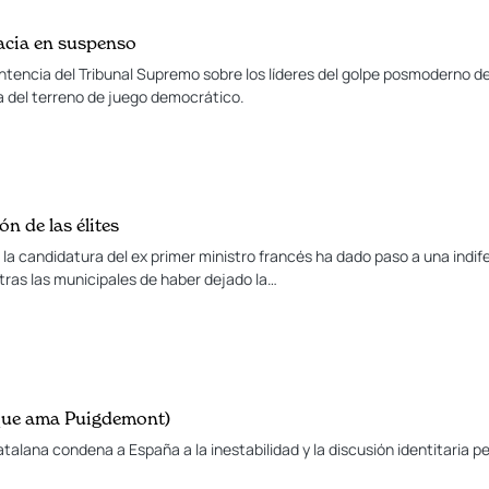
acia en suspenso
sentencia del Tribunal Supremo sobre los líderes del golpe posmoderno d
a del terreno de juego democrático.
ón de las élites
jo la candidatura del ex primer ministro francés ha dado paso a una indi
ras las municipales de haber dejado la…
(que ama Puigdemont)
atalana condena a España a la inestabilidad y la discusión identitaria 