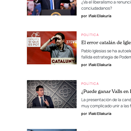
¿Va el liberalismo a renunc
conciudadanos?
por
Iñaki Ellakuría
POLÍTICA
El error catalán de Igl
Pablo Iglesias se ha autoe
fallida estrategia de Pode
por
Iñaki Ellakuría
POLÍTICA
¿Puede ganar Valls en
La presentación de la cand
muy complicado unir a las 
por
Iñaki Ellakuría