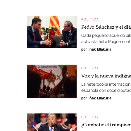
POLÍTICA
Pedro Sánchez y el di
Cada pequeño acuerdo bilat
activista fiel a Puigdemont
por
Iñaki Ellakuría
POLÍTICA
Vox y la nueva indign
La heterodoxa internaciona
española con doce diputad
por
Iñaki Ellakuría
POLÍTICA
¿Combatir el trumpis