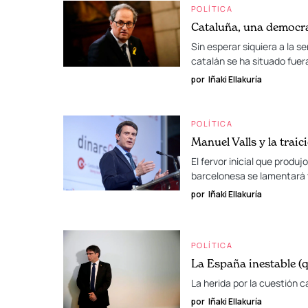
POLÍTICA
Cataluña, una democr
Sin esperar siquiera a la 
catalán se ha situado fuer
por
Iñaki Ellakuría
POLÍTICA
Manuel Valls y la traici
El fervor inicial que produ
barcelonesa se lamentará t
por
Iñaki Ellakuría
POLÍTICA
La España inestable 
La herida por la cuestión c
por
Iñaki Ellakuría