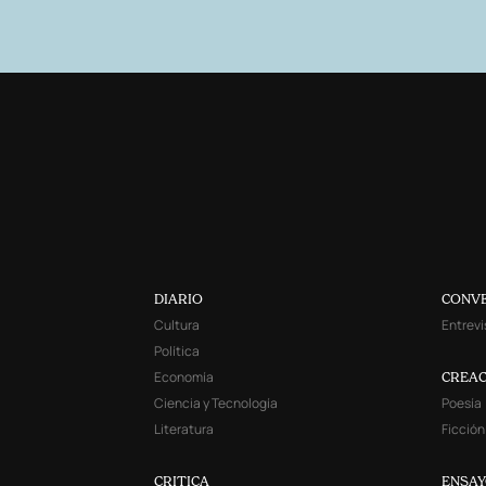
DIARIO
CONV
Cultura
Entrevi
Política
Economía
CREAC
Ciencia y Tecnología
Poesía
Literatura
Ficción
CRITICA
ENSA