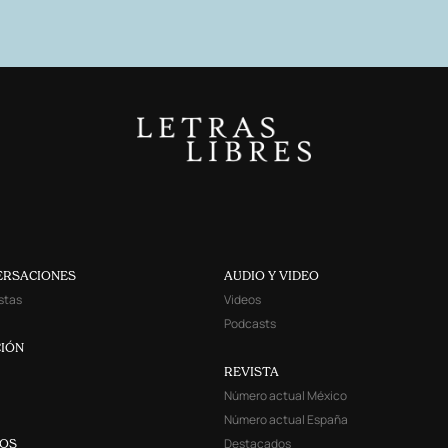
ERSACIONES
AUDIO Y VIDEO
stas
Videos
Podcasts
IÓN
REVISTA
Número actual México
Número actual España
Destacados
YOS