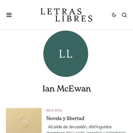
Ian McEwan
REVISTA
Novela y libertad
Alcalde de Jerusalén, distinguidos
miembros del jurado, israelíes y palestinos