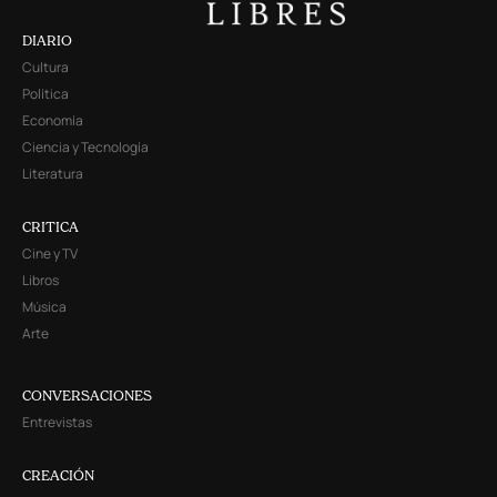
DIARIO
Cultura
Política
Economía
Ciencia y Tecnología
Literatura
CRITICA
Cine y TV
Libros
Música
Arte
CONVERSACIONES
Entrevistas
CREACIÓN