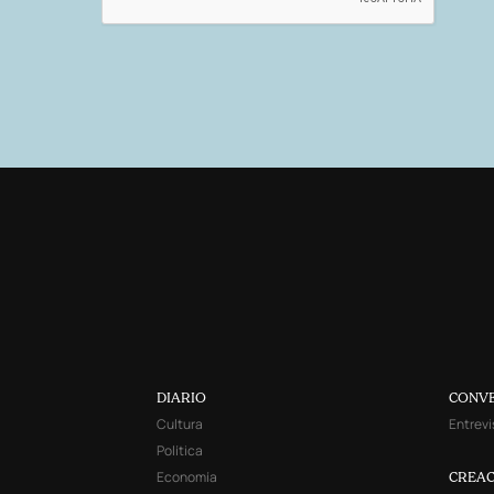
DIARIO
CONV
Cultura
Entrevi
Política
Economía
CREAC