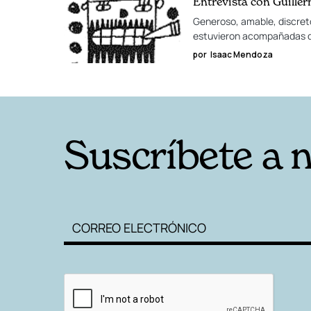
Entrevista con Guille
Generoso, amable, discret
estuvieron acompañadas de
por
Isaac Mendoza
Suscríbete a 