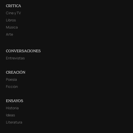
CRITICA
Cine y TV
Libros
Música
Arte
CONVERSACIONES
Entrevistas
CREACIÓN
Poesía
Ficción
ENSAYOS
Historia
Ideas
Literatura