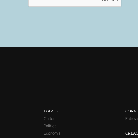
DIARIO
CONV
Cultura
Entrevi
Política
Economía
CREAC