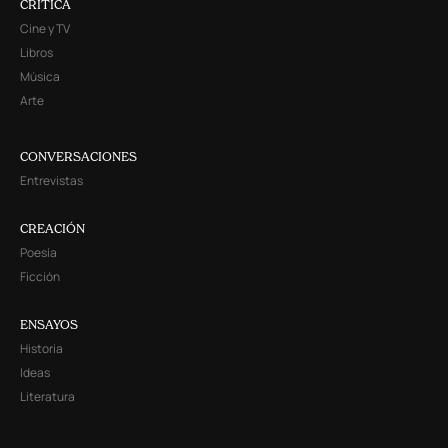
CRITICA
Cine y TV
Libros
Música
Arte
CONVERSACIONES
Entrevistas
CREACIÓN
Poesía
Ficción
ENSAYOS
Historia
Ideas
Literatura