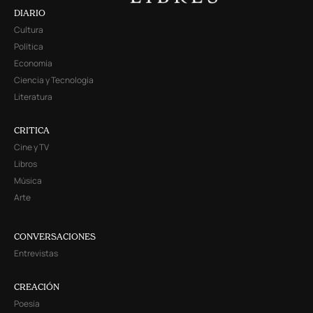
DIARIO
Cultura
Política
Economía
Ciencia y Tecnología
Literatura
CRITICA
Cine y TV
Libros
Música
Arte
CONVERSACIONES
Entrevistas
CREACIÓN
Poesía