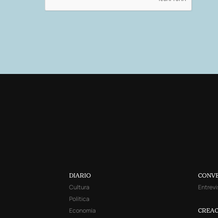
DIARIO
CONV
Cultura
Entrevi
Política
Economía
CREAC