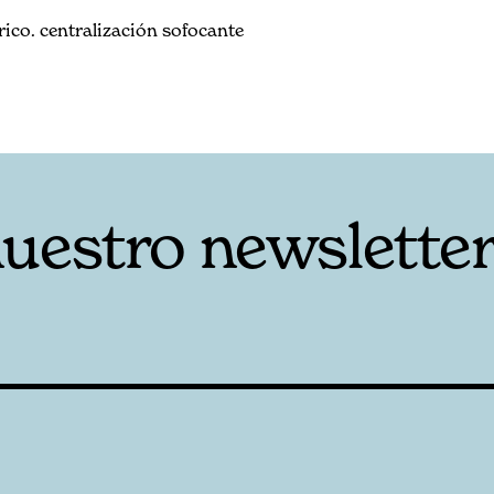
rico. centralización sofocante
nuestro newslette