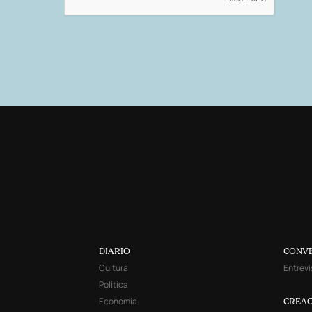
DIARIO
CONV
Cultura
Entrevi
Política
Economía
CREAC