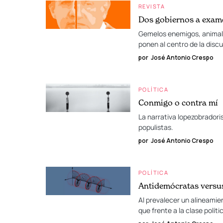
REVISTA
Dos gobiernos a exame
Gemelos enemigos, animales
ponen al centro de la discus
por
José Antonio Crespo
POLÍTICA
Conmigo o contra mí
La narrativa lopezobradoris
populistas.
por
José Antonio Crespo
POLÍTICA
Antidemócratas versu
Al prevalecer un alineamien
que frente a la clase políti