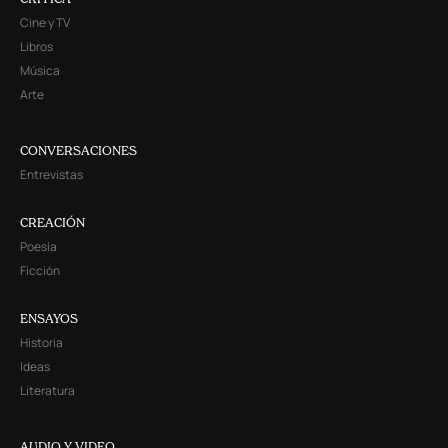
Cine y TV
Libros
Música
Arte
CONVERSACIONES
Entrevistas
CREACIÓN
Poesía
Ficción
ENSAYOS
Historia
Ideas
Literatura
AUDIO Y VIDEO