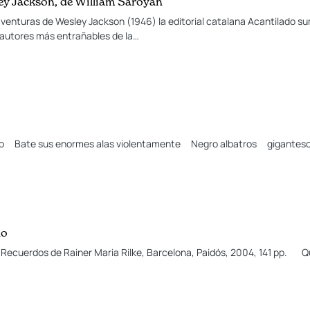
ey Jackson, de William Saroyan
aventuras de Wesley Jackson (1946) la editorial catalana Acantilado s
s autores más entrañables de la…
eño Bate sus enormes alas violentamente Negro albatros gigantes
no
, Recuerdos de Rainer Maria Rilke, Barcelona, Paidós, 2004, 141 pp. Q