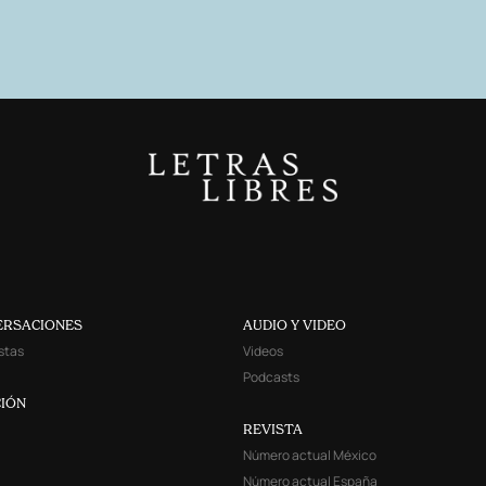
ERSACIONES
AUDIO Y VIDEO
stas
Videos
Podcasts
IÓN
REVISTA
Número actual México
Número actual España