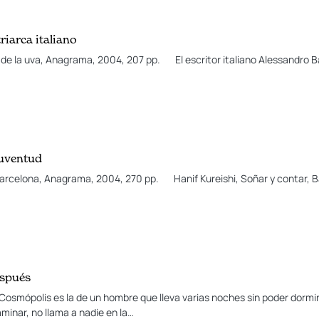
riarca italiano
de la uva, Anagrama, 2004, 207 pp. El escritor italiano Alessandro Ba
juventud
, Barcelona, Anagrama, 2004, 270 pp. Hanif Kureishi, Soñar y contar,
espués
Cosmópolis es la de un hombre que lleva varias noches sin poder dormir.
aminar, no llama a nadie en la…