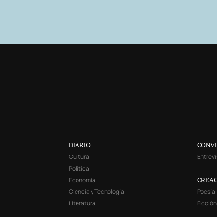
DIARIO
CONV
Cultura
Entrevi
Política
Economía
CREAC
Ciencia y Tecnología
Poesía
Literatura
Ficción