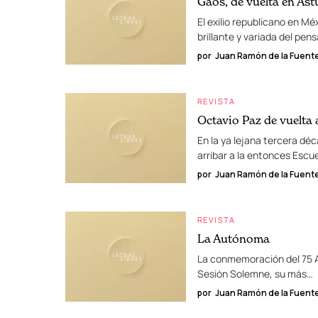
Gaos, de vuelta en Ast
El exilio republicano en M
brillante y variada del pe
por
Juan Ramón de la Fuent
REVISTA
Octavio Paz de vuelta
En la ya lejana tercera déc
arribar a la entonces Escu
por
Juan Ramón de la Fuent
REVISTA
La Autónoma
La conmemoración del 75 A
Sesión Solemne, su más…
por
Juan Ramón de la Fuent