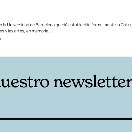
u
n la Universidad de Barcelona quedó establecida formalmente la Cátedr
s y las artes, en memoria…
e
nuestro newslette