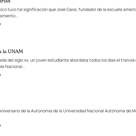
urias
éxico tuvo tal significación que José Gaos, fundador de la escuela am
nsamiento…
e
 a la UNAM
ada del siglo xx, un joven estudiante abordaba todos los días el tranvía
ela Nacional…
e
niversario de la Autonomía de la Universidad Nacional Autónoma de Mé
e