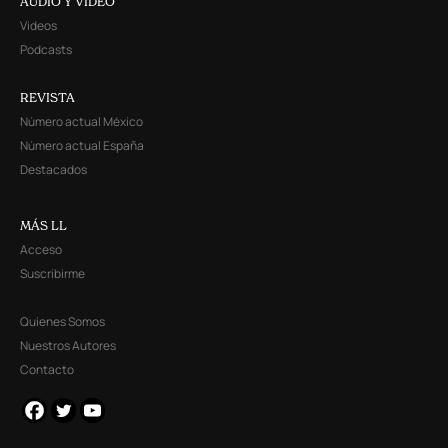
AUDIO Y VIDEO
Videos
Podcasts
REVISTA
Número actual México
Número actual España
Destacados
MÁS LL
Acceso
Suscribirme
Quienes Somos
Nuestros Autores
Contacto