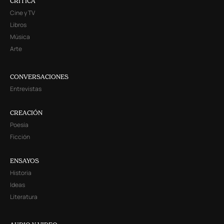
CRITICA
Cine y TV
Libros
Música
Arte
CONVERSACIONES
Entrevistas
CREACIÓN
Poesía
Ficción
ENSAYOS
Historia
Ideas
Literatura