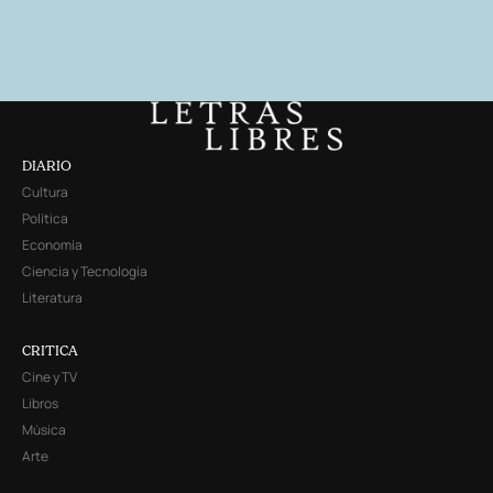
DIARIO
Cultura
Política
Economía
Ciencia y Tecnología
Literatura
CRITICA
Cine y TV
Libros
Música
Arte