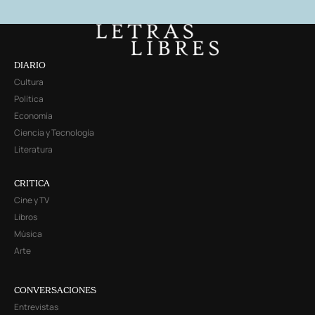
DIARIO
Cultura
Política
Economía
Ciencia y Tecnología
Literatura
CRITICA
Cine y TV
Libros
Música
Arte
CONVERSACIONES
Entrevistas