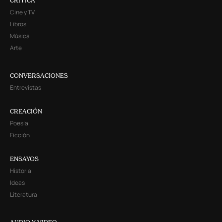
CRITICA
Cine y TV
Libros
Música
Arte
CONVERSACIONES
Entrevistas
CREACIÓN
Poesía
Ficción
ENSAYOS
Historia
Ideas
Literatura