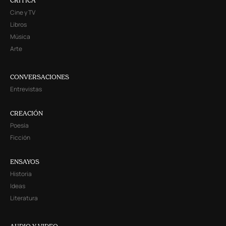
CRITICA
Cine y TV
Libros
Música
Arte
CONVERSACIONES
Entrevistas
CREACIÓN
Poesía
Ficción
ENSAYOS
Historia
Ideas
Literatura