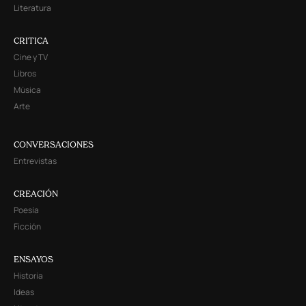
Literatura
CRITICA
Cine y TV
Libros
Música
Arte
CONVERSACIONES
Entrevistas
CREACIÓN
Poesía
Ficción
ENSAYOS
Historia
Ideas