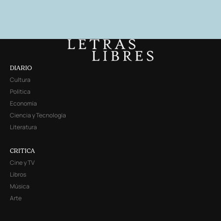
DIARIO
Cultura
Política
Economía
Ciencia y Tecnología
Literatura
CRITICA
Cine y TV
Libros
Música
Arte