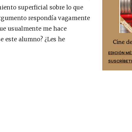
iento superficial sobre lo que
 argumento respondía vagamente
 que usualmente me hace
se este alumno? ¿Les he
Cine desde los márgenes
es
Cine d
EDICIÓN ESPAÑA
EDICIÓN MÉ
SUSCRÍBETE
SUSCRÍBET