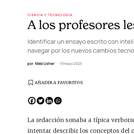
CIENCIA Y TECNOLOGÍA
A los profesores le
Identificar un ensayo escrito con intel
navegar por los nuevos cambios tecn
por
Nikki Usher
19 mayo 2023
AÑADIR A FAVORITOS
EDICIÓN ESPAÑA
N° 299 / Agosto 2026
La redacción sonaba a típica verbor
intentar describir los conceptos del 