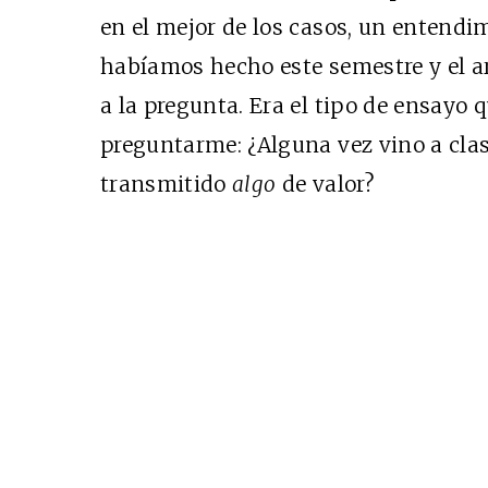
en el mejor de los casos, un entendim
habíamos hecho este semestre y el
a la pregunta. Era el tipo de ensayo
preguntarme: ¿Alguna vez vino a cla
Cine desde los márgen
transmitido
algo
de valor?
EDICIÓN MÉXICO
SUSCRÍBETE