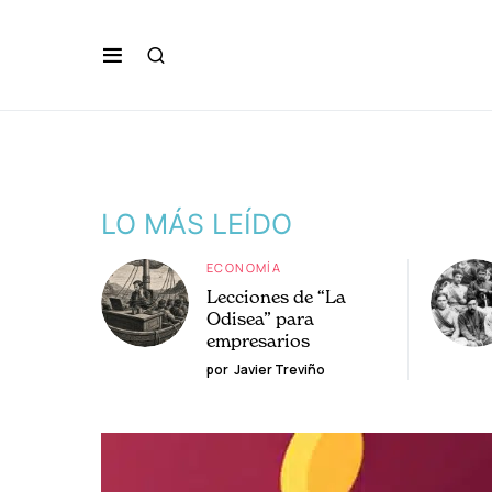
LO MÁS LEÍDO
ECONOMÍA
Lecciones de “La
Odisea” para
empresarios
por
Javier Treviño