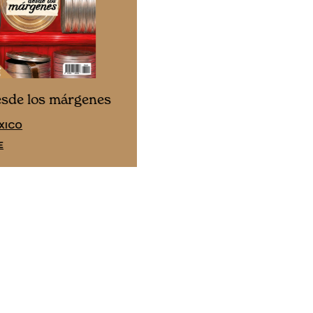
Cine desde los márgene
esde los márgenes
EDICIÓN ESPAÑA
XICO
SUSCRÍBETE
E