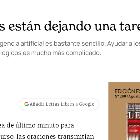
s están dejando una tarea
igencia artificial es bastante sencillo. Ayudar a l
ológicos es mucho más complicado.
EDICIÓN MÉXICO
EDICIÓN 
N° 332 / Agosto 2026
N° 299 / Agost
Añadir Letras Libres a Google
rea de último minuto para
curso: las oraciones transmitían,