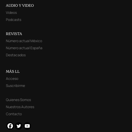
AUDIO Y VIDEO
Videos
Podcasts
REVISTA
Número actual México
Número actual España
Destacados
MÁS LL
Acceso
Suscribirme
Quienes Somos
Nuestros Autores
Contacto