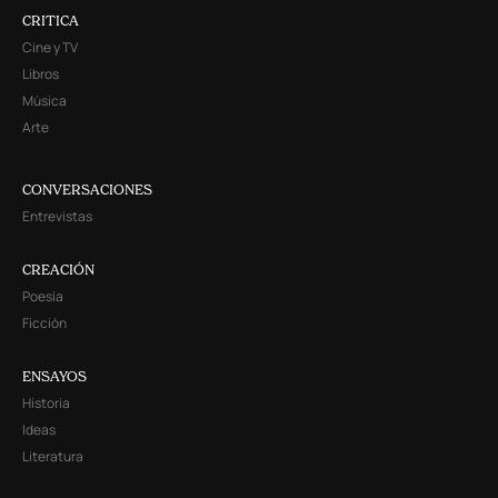
CRITICA
Cine y TV
Libros
Música
Arte
CONVERSACIONES
Entrevistas
CREACIÓN
Poesía
Ficción
ENSAYOS
Historia
Ideas
Literatura