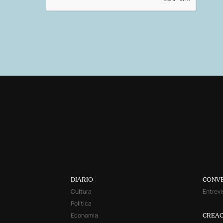
DIARIO
CONV
Cultura
Entrevi
Política
Economía
CREAC