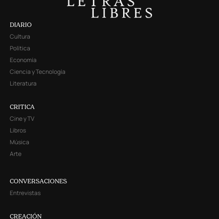
DIARIO
Cultura
Política
Economía
Ciencia y Tecnología
Literatura
CRITICA
Cine y TV
Libros
Música
Arte
CONVERSACIONES
Entrevistas
CREACIÓN