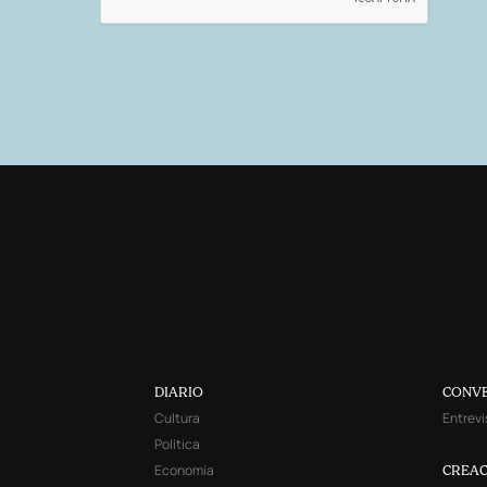
DIARIO
CONV
Cultura
Entrevi
Política
Economía
CREAC