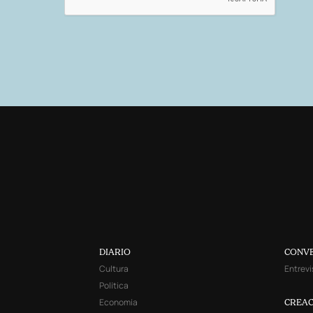
DIARIO
CONV
Cultura
Entrevi
Política
Economía
CREAC