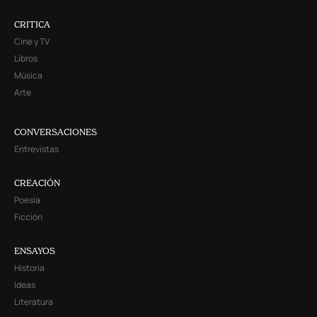
CRITICA
Cine y TV
Libros
Música
Arte
CONVERSACIONES
Entrevistas
CREACIÓN
Poesía
Ficción
ENSAYOS
Historia
Ideas
Literatura