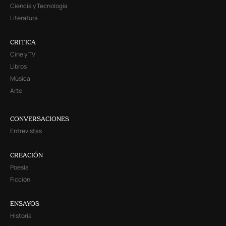
Ciencia y Tecnología
Literatura
CRITICA
Cine y TV
Libros
Música
Arte
CONVERSACIONES
Entrevistas
CREACIÓN
Poesía
Ficción
ENSAYOS
Historia