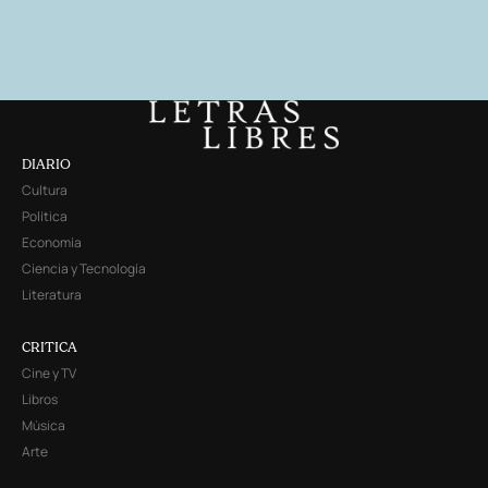
DIARIO
Cultura
Política
Economía
Ciencia y Tecnología
Literatura
CRITICA
Cine y TV
Libros
Música
Arte