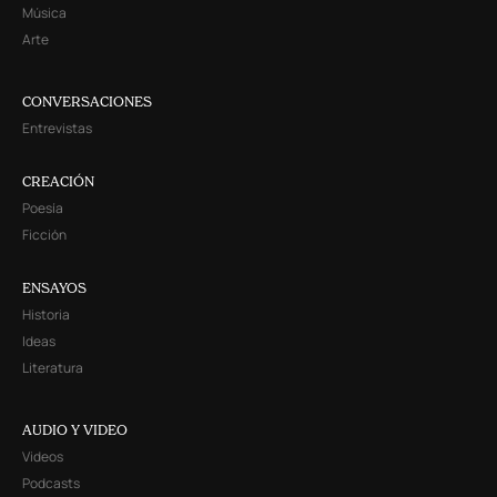
Música
Arte
CONVERSACIONES
Entrevistas
CREACIÓN
Poesía
Ficción
ENSAYOS
Historia
Ideas
Literatura
AUDIO Y VIDEO
Videos
Podcasts