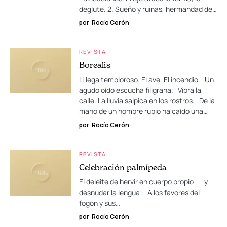
deglute. 2. Sueño y ruinas, hermandad de…
por
Rocío Cerón
REVISTA
Borealis
I Llega tembloroso. El ave. El incendio. Un
agudo oído escucha filigrana. Vibra la
calle. La lluvia salpica en los rostros. De la
mano de un hombre rubio ha caído una…
por
Rocío Cerón
REVISTA
Celebración palmípeda
El deleite de hervir en cuerpo propio y
desnudar la lengua A los favores del
fogón y sus…
por
Rocío Cerón