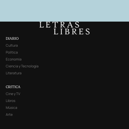
DIARIO
Cultura
Política
Economía
Ciencia y Tecnología
Literatura
CRITICA
Cine y TV
Libros
Música
Arte