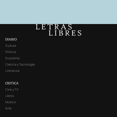
DIARIO
Cultura
Política
Economía
Ciencia y Tecnología
Literatura
CRITICA
Cine y TV
Libros
Música
Arte