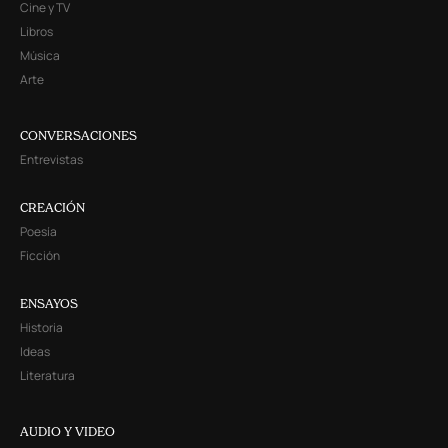
Cine y TV
Libros
Música
Arte
CONVERSACIONES
Entrevistas
CREACIÓN
Poesía
Ficción
ENSAYOS
Historia
Ideas
Literatura
AUDIO Y VIDEO