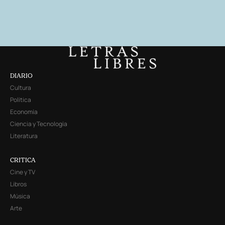
DIARIO
Cultura
Política
Economía
Ciencia y Tecnología
Literatura
CRITICA
Cine y TV
Libros
Música
Arte