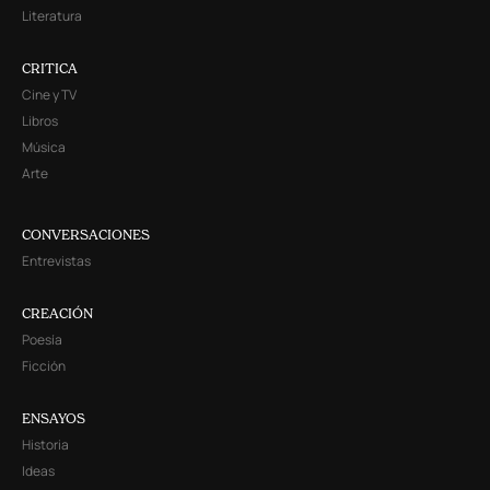
Literatura
CRITICA
Cine y TV
Libros
Música
Arte
CONVERSACIONES
Entrevistas
CREACIÓN
Poesía
Ficción
ENSAYOS
Historia
Ideas