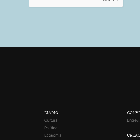
DIARIO
CONV
Cultura
Entrevi
Política
Economía
CREAC