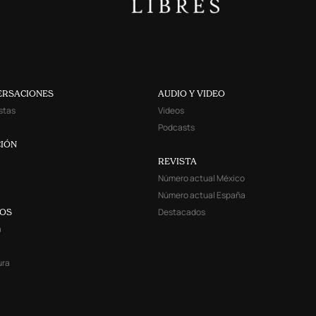
ERSACIONES
AUDIO Y VIDEO
stas
Videos
Podcasts
IÓN
REVISTA
Número actual México
Número actual España
Destacados
YOS
a
ura