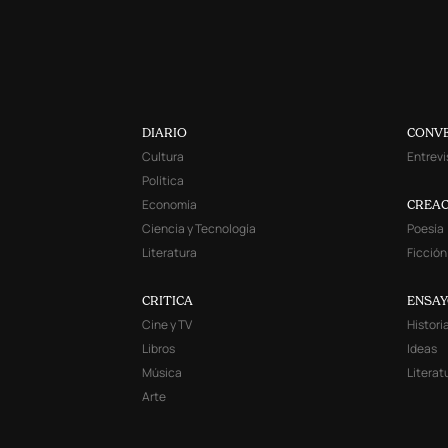
DIARIO
CONV
Cultura
Entrevi
Política
Economía
CREAC
Ciencia y Tecnología
Poesía
Literatura
Ficción
CRITICA
ENSA
Cine y TV
Histori
Libros
Ideas
Música
Literat
Arte