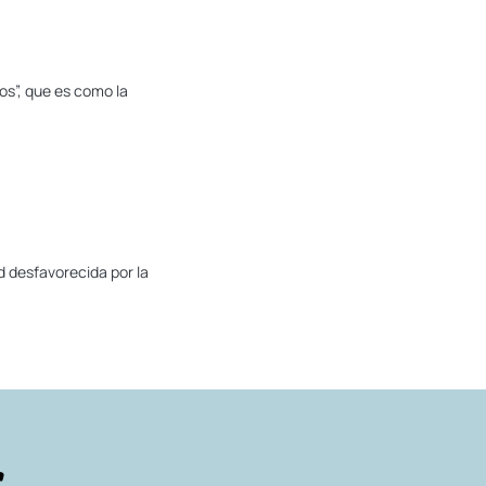
os”, que es como la
ad desfavorecida por la
r