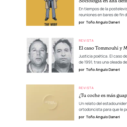
Sociología en alta def
En tiempos de la postelevi
reuniones en bares de fin 
por
Toño Angulo Daneri
REVISTA
El caso Tommouhi y 
Justicia poética. El caso d
de 1991, tras una oleada de
por
Toño Angulo Daneri
REVISTA
¿Tu coche es más guap
Un relato del estadouniden
ortodoncista para que le p
por
Toño Angulo Daneri