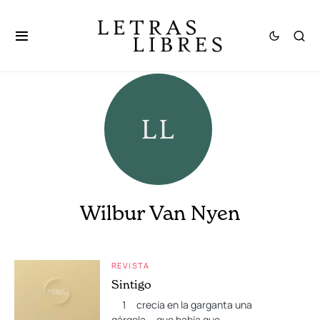
Wilbur Van Nyen
REVISTA
Sintigo
1 crecía en la garganta una
gárgola que había que…